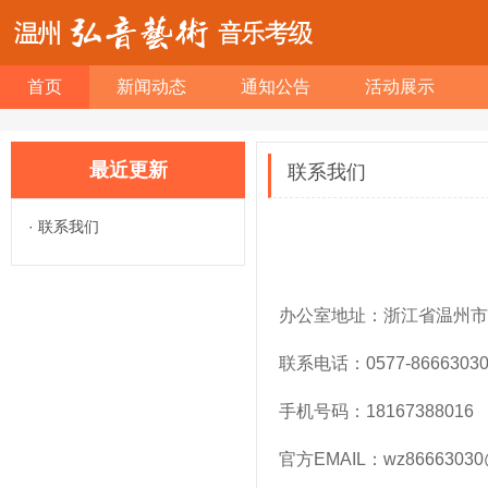
首页
新闻动态
通知公告
活动展示
最近更新
联系我们
·
联系我们
办公室地址：浙江省温州市龙
联系电话：0577-8666303
手机号码：18167388016
官方EMAIL：
wz8666303