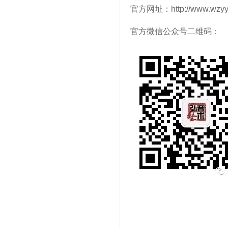
官方网址：http://www.wzyy
官方微信公众号二维码：