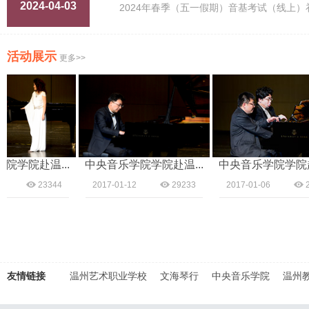
2024-04-03
2024年春季（五一假期）音基考试（线上）
活动展示
更多>>
学院赴温...
中央音乐学院学院赴温...
中央音乐学院学院赴温.
23344
2017-01-12
29233
2017-01-06
239
友情链接
温州艺术职业学校
文海琴行
中央音乐学院
温州