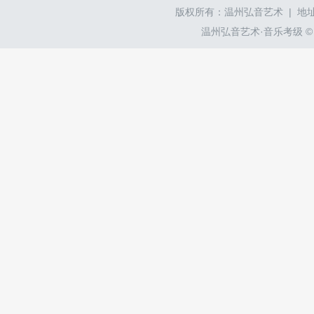
版权所有：温州弘音艺术 | 地址
温州弘音艺术·音乐考级 © wzyyk